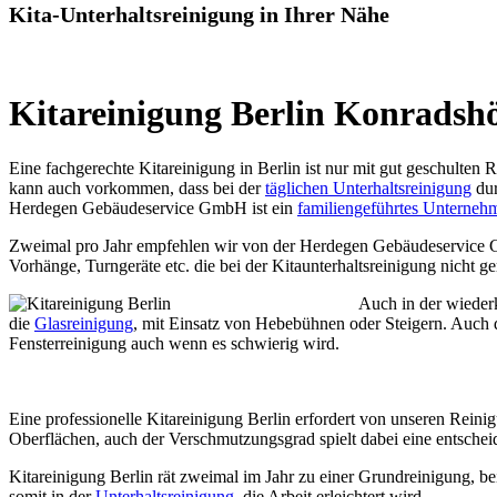
Kita-Unterhaltsreinigung in Ihrer Nähe
Kitareinigung Berlin Konradshö
Eine fachgerechte Kitareinigung in Berlin ist nur mit gut geschulten
kann auch vorkommen, dass bei der
täglichen Unterhaltsreinigung
dur
Herdegen Gebäudeservice GmbH ist ein
familiengeführtes Unterneh
Zweimal pro Jahr empfehlen wir von der Herdegen Gebäudeservic
Vorhänge, Turngeräte etc. die bei der Kitaunterhaltsreinigung nicht g
Auch in der wieder
die
Glasreinigung
, mit Einsatz von Hebebühnen oder Steigern. Auch de
Fensterreinigung auch wenn es schwierig wird.
Eine professionelle Kitareinigung Berlin erfordert von unseren Rein
Oberflächen, auch der Verschmutzungsgrad spielt dabei eine entschei
Kitareinigung Berlin rät zweimal im Jahr zu einer Grundreinigung, 
somit in der
Unterhaltsreinigung
, die Arbeit erleichtert wird.