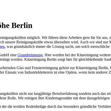
he Berlin
 Reinigungskräften möglich. Wir führen diese Arbeiten gern für Sie aus,
ch unsere Reinigungskräfte etwas übersehen wird. Auch wir sind nur 
men
, was grundsätzlich immer die Lösung sucht, um solch menschliche 
e GmbH eine
Grundreinigung
. Hier werden bei der Kitareinigung weiter
ereinigt werden. Kitareinigung Berlin sorgt hier für gleichbleibende Sau
kehrenden Glas und Fensterreinigung gehört zur Kitareinigung Berlin.
r Einsatz von Industriekletterern ist eine Option, wenn kein anderer Z
igungskräften nicht nur langjährige Berufserfahrung sondern auch das 
dene Rolle. Wir reinigen Ihre Kindertagesstätte mit dem dazugehörigen
bei der die textilen Bodenbeläge durch das besonders gründliche Verfa