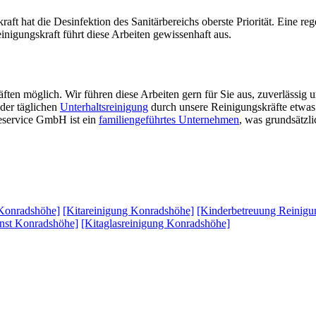
raft hat die Desinfektion des Sanitärbereichs oberste Priorität. Eine r
nigungskraft führt diese Arbeiten gewissenhaft aus.
ften möglich. Wir führen diese Arbeiten gern für Sie aus, zuverlässig u
der täglichen
Unterhaltsreinigung
durch unsere Reinigungskräfte etwas
eservice GmbH ist ein
familiengeführtes Unternehmen
, was grundsätzl
 Konradshöhe]
[Kitareinigung Konradshöhe]
[Kinderbetreuung Reinig
enst Konradshöhe]
[Kitaglasreinigung Konradshöhe]