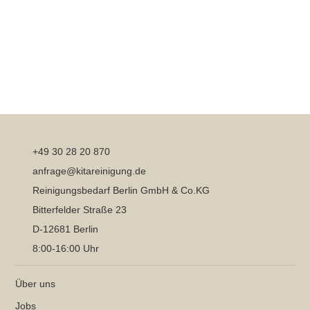
+49 30 28 20 870
anfrage@kitareinigung.de
Reinigungsbedarf Berlin GmbH & Co.KG
Bitterfelder Straße 23
D-12681 Berlin
8:00-16:00 Uhr
Über uns
Jobs