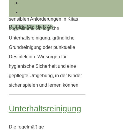
Kindertagesstätten
– unser
Leistungsangebot ist speziell auf die
sensiblen Anforderungen in Kitas
RUFEN SIE UNS AN
abgestimmt. Ob tägliche
Unterhaltsreinigung, gründliche
Grundreinigung oder punktuelle
Desinfektion: Wir sorgen für
hygienische Sicherheit und eine
gepflegte Umgebung, in der Kinder
sicher spielen und lernen können.
Unterhaltsreinigung
Die regelmäßige