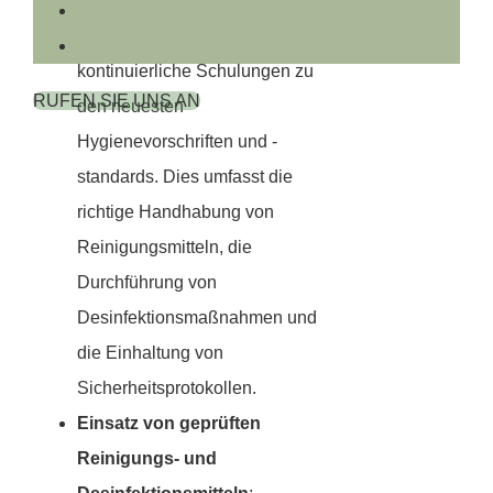
des Reinigungspersonals
:
Unser Reinigungsteam erhält
kontinuierliche Schulungen zu
RUFEN SIE UNS AN
den neuesten
Hygienevorschriften und -
standards. Dies umfasst die
richtige Handhabung von
Reinigungsmitteln, die
Durchführung von
Desinfektionsmaßnahmen und
die Einhaltung von
Sicherheitsprotokollen.
Einsatz von geprüften
Reinigungs- und