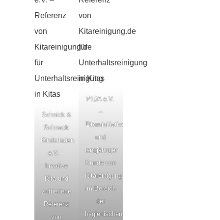
PIDA e.V.
–
Schnick &
Elterninitiative
Schnack
und
Kinderladen
langjähriger
e.V. –
Kunde von
kreative
Kitareinigung.de
Kita und
im Bereich
zufriedene
der
Referenz
hygienischen
von