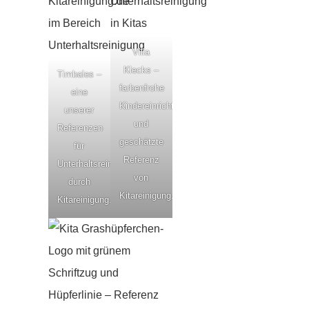
Villa
Klecks –
Timbales –
farbenfrohe
eine
Kindereinrichtung
unserer
und
Referenzen
geschätzte
für
Referenz
Unterhaltsreinigung
von
durch
Kitareinigung.de
Kitareinigung.de