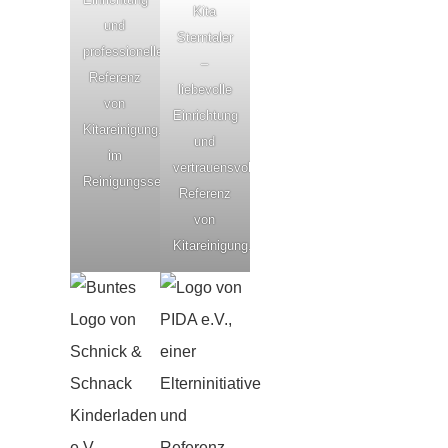
Kita
und
Sterntaler
professionelle
–
Referenz
liebevolle
von
Einrichtung
Kitareinigung.de
und
im
vertrauensvolle
Reinigungsservice
Referenz
von
Kitareinigung.de