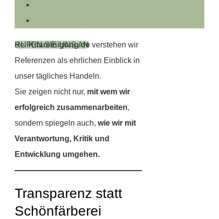
Herausforderungen, die gemeinsam
bewältigt wurden.
Bei
Kitareinigung.de
verstehen wir
RUFEN SIE UNS AN
Referenzen als ehrlichen Einblick in
unser tägliches Handeln.
Sie zeigen nicht nur,
mit wem wir
erfolgreich zusammenarbeiten
,
sondern spiegeln auch,
wie wir mit
Verantwortung, Kritik und
Entwicklung umgehen.
Transparenz statt
Schönfärberei