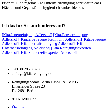
Priorität. Eine regelmäßige Unterhaltsreinigung sorgt dafür, dass
Flächen und Gegenstände hygienisch sauber bleiben.
Ist das für Sie auch interessant?
[Kita-Innenreinigung Adlershof]
[Kita-Fensterreinigung
Adlershof]
[Kinderbetreuung Reinigung Adlershof]
[Kitabetreuung
Adlershof]
[Kitaunterhaltsreinigung Adlershof]
[Kita-
Unterhaltsreinigung Adlershof]
[Kita Reinigungsexperten
Adlershof]
[Kita Sauberkeitsexperten Adlershof]
+49 30 28 20 870
anfrage@kitareinigung.de
Reinigungsbedarf Berlin GmbH & Co.KG
Bitterfelder Straße 23
D-12681 Berlin
8:00-16:00 Uhr
Über uns