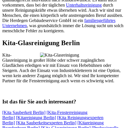
vorkommen, dass bei der täglichen
Unterhaltsreinigung
durch
unsere Reinigungskräfte etwas übersehen wird. Auch wir sind nur
Menschen, die einen körperlich sehr anstrengenden Beruf ausüben.
Die Herdegen Gebäudeservice GmbH ist ein
familiengeführtes
Unternehmen
, was grundsätzlich immer die Lösung sucht um solch
menschliche Fehler zu korrigieren.
Kita-Glasreinigung Berlin
Kita-
Glasreinigung in großer Höhe oder schwer zugänglichen
Glasflächen erledigen wir mit Einsatz von Hebebühnen oder
Steigern. Auch der Einsatz von Industriekletterern ist eine Option,
wenn kein anderer Zugang möglich ist. Wir sind Ihr kompetenter
Partner für die Fensterreinigung auch wenn es schwierig wird.
Ist das für Sie auch interessant?
[Kita Sauberkeit Berlin]
[Kita-Fensterreinigung
Berlin]
[Kitareinigung Berlin]
[Kita Reinigungsexperten
Berlin]
[Kita Sauberkeitsexperten Berlin]
[Kitareinigung
Brandenburg Berlin]
[Kita-Glasreinigung Berlin]
[Professionelle