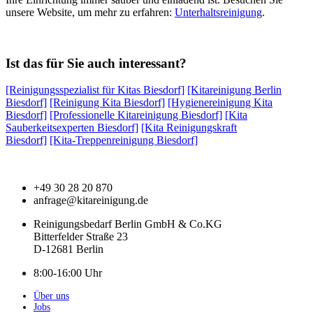
unsere Website, um mehr zu erfahren:
Unterhaltsreinigung
.
Ist das für Sie auch interessant?
[Reinigungsspezialist für Kitas Biesdorf]
[Kitareinigung Berlin
Biesdorf]
[Reinigung Kita Biesdorf]
[Hygienereinigung Kita
Biesdorf]
[Professionelle Kitareinigung Biesdorf]
[Kita
Sauberkeitsexperten Biesdorf]
[Kita Reinigungskraft
Biesdorf]
[Kita-Treppenreinigung Biesdorf]
+49 30 28 20 870
anfrage@kitareinigung.de
Reinigungsbedarf Berlin GmbH & Co.KG
Bitterfelder Straße 23
D-12681 Berlin
8:00-16:00 Uhr
Über uns
Jobs