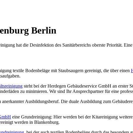
enburg Berlin
einigung hat die Desinfektion des Sanitärbereichs oberste Priorität. Ein
igung textile Bodenbeläge mit Staubsaugern gereinigt, die über einen
gsaufgaben.
ltsreinigung
steht bei der Herdegen Gebäudeservice GmbH an erster St
nderläden zu minimieren. Wir sind Ihr Ansprechpartner für eine profes
 anerkannter Ausbildungsberuf. Die duale Ausbildung zum Gebäudereini
 GmbH
eine Grundreinigung: Hier werden bei der Kitareinigung weitere
gereinigt werden in Blankenburg.
undreinigung
, bei der auch textilen Bodenbeläge durch das besonders