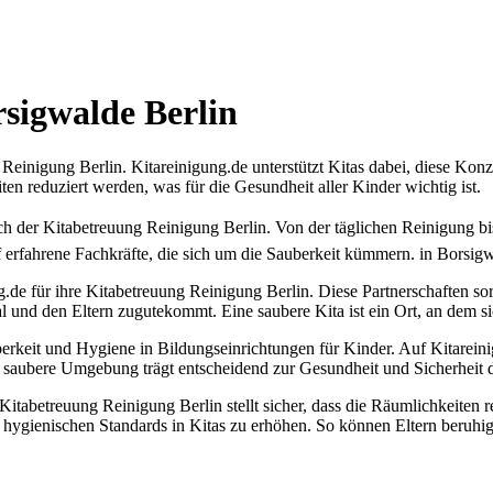
sigwalde Berlin
g Reinigung Berlin. Kitareinigung.de unterstützt Kitas dabei, diese 
en reduziert werden, was für die Gesundheit aller Kinder wichtig ist.
ch der Kitabetreuung Reinigung Berlin. Von der täglichen Reinigung bis
 erfahrene Fachkräfte, die sich um die Sauberkeit kümmern. in Borsig
g.de für ihre Kitabetreuung Reinigung Berlin. Diese Partnerschaften so
 und den Eltern zugutekommt. Eine saubere Kita ist ein Ort, an dem s
berkeit und Hygiene in Bildungseinrichtungen für Kinder. Auf Kitarein
ne saubere Umgebung trägt entscheidend zur Gesundheit und Sicherheit d
 Kitabetreuung Reinigung Berlin stellt sicher, dass die Räumlichkeiten
e hygienischen Standards in Kitas zu erhöhen. So können Eltern beruhi