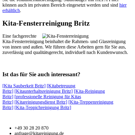
können auch im privaten Bereich eingesetzt werden und sind
hier
erhältlich
.
Kita-Fensterreinigung Britz
Eine fachgerechte
Kita-Fensterreinigung beinhaltet die Rahmen- und Glasreinigung
von innen und außen. Wir führen diese Arbeiten gern für Sie aus,
zuverlässig und qualitätsgerecht, individuell nach Kundenwunsch.
Ist das für Sie auch interessant?
[Kita Sauberkeit Britz]
[Kitabetreuung
Britz]
[Kitaunterhaltsreinigung Britz]
[Kita-Reinigung
Britz]
[professionelle Reinigung für Kitas
Britz]
[Kitareinigungsdienst Britz]
[Kita-Treppenreinigung
Britz]
[Kita-Teppichreinigung Britz]
+49 30 28 20 870
anfrage@kitareinigung.de