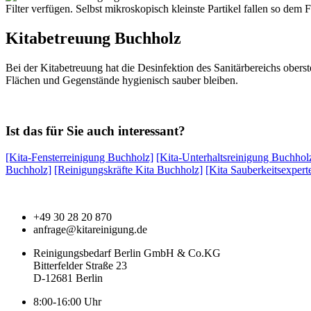
Filter verfügen. Selbst mikroskopisch kleinste Partikel fallen so dem
Kitabetreuung Buchholz
Bei der Kitabetreuung hat die Desinfektion des Sanitärbereichs oberst
Flächen und Gegenstände hygienisch sauber bleiben.
Ist das für Sie auch interessant?
[Kita-Fensterreinigung Buchholz]
[Kita-Unterhaltsreinigung Buchhol
Buchholz]
[Reinigungskräfte Kita Buchholz]
[Kita Sauberkeitsexper
+49 30 28 20 870
anfrage@kitareinigung.de
Reinigungsbedarf Berlin GmbH & Co.KG
Bitterfelder Straße 23
D-12681 Berlin
8:00-16:00 Uhr