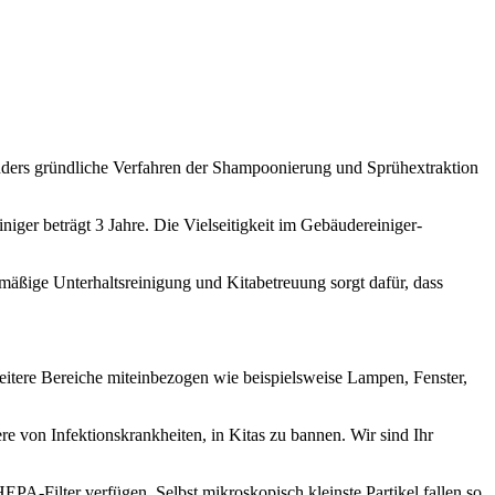
onders gründliche Verfahren der Shampoonierung und Sprühextraktion
ger beträgt 3 Jahre. Die Vielseitigkeit im Gebäudereiniger-
elmäßige Unterhaltsreinigung und Kitabetreuung sorgt dafür, dass
itere Bereiche miteinbezogen wie beispielsweise Lampen, Fenster,
re von Infektionskrankheiten, in Kitas zu bannen. Wir sind Ihr
PA-Filter verfügen. Selbst mikroskopisch kleinste Partikel fallen so