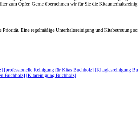
 Filter zum Opfer. Gerne übernehmen wir für Sie die Kitaunterhaltsreini
e Priorität. Eine regelmäßige Unterhaltsreinigung und Kitabetreuung sor
z]
[professionelle Reinigung für Kitas Buchholz]
[Kitaglasreinigung B
ten Buchholz]
[Kitareinigung Buchholz]