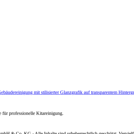
e für professionelle Kitareinigung.
mbH & Co. KG · Alle Inhalte sind urheberrechtlich geschützt. Verviel