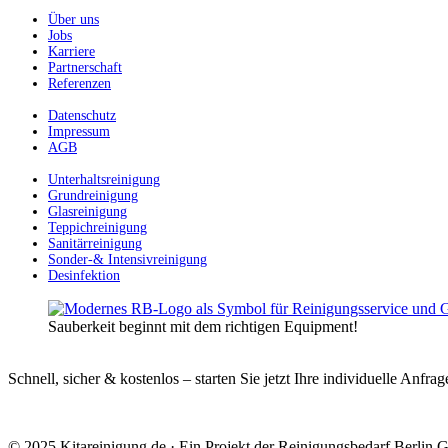
Über uns
Jobs
Karriere
Partnerschaft
Referenzen
Datenschutz
Impressum
AGB
Unterhaltsreinigung
Grundreinigung
Glasreinigung
Teppichreinigung
Sanitärreinigung
Sonder-& Intensivreinigung
Desinfektion
Sauberkeit beginnt mit dem richtigen Equipment!
Schnell, sicher & kostenlos – starten Sie jetzt Ihre individuelle Anfrag
© 2025 Kitareinigung.de · Ein Projekt der Reinigungsbedarf Berlin G