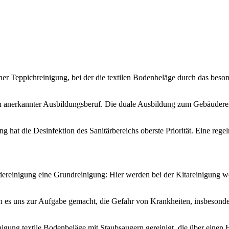
er Teppichreinigung, bei der die textilen Bodenbeläge durch das bes
 anerkannter Ausbildungsberuf. Die duale Ausbildung zum Gebäudereini
ng hat die Desinfektion des Sanitärbereichs oberste Priorität. Eine reg
reinigung eine Grundreinigung: Hier werden bei der Kitareinigung we
ben es uns zur Aufgabe gemacht, die Gefahr von Krankheiten, insbesonde
gung textile Bodenbeläge mit Staubsaugern gereinigt, die über einen HE