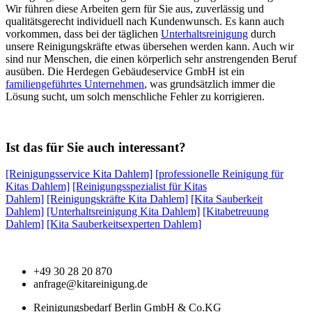
Wir führen diese Arbeiten gern für Sie aus, zuverlässig und
qualitätsgerecht individuell nach Kundenwunsch. Es kann auch
vorkommen, dass bei der täglichen
Unterhaltsreinigung
durch
unsere Reinigungskräfte etwas übersehen werden kann. Auch wir
sind nur Menschen, die einen körperlich sehr anstrengenden Beruf
ausüben. Die Herdegen Gebäudeservice GmbH ist ein
familiengeführtes Unternehmen
, was grundsätzlich immer die
Lösung sucht, um solch menschliche Fehler zu korrigieren.
Ist das für Sie auch interessant?
[Reinigungsservice Kita Dahlem]
[professionelle Reinigung für
Kitas Dahlem]
[Reinigungsspezialist für Kitas
Dahlem]
[Reinigungskräfte Kita Dahlem]
[Kita Sauberkeit
Dahlem]
[Unterhaltsreinigung Kita Dahlem]
[Kitabetreuung
Dahlem]
[Kita Sauberkeitsexperten Dahlem]
+49 30 28 20 870
anfrage@kitareinigung.de
Reinigungsbedarf Berlin GmbH & Co.KG