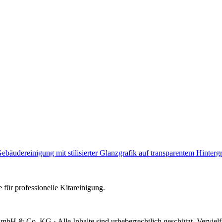
e für professionelle Kitareinigung.
mbH & Co. KG · Alle Inhalte sind urheberrechtlich geschützt. Verviel