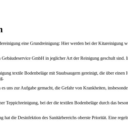
n
reinigung eine Grundreinigung: Hier werden bei der Kitareinigung we
gen Gebäudeservice GmbH in jeglicher Art der Reinigung geschult sind.
gung textile Bodenbeläge mit Staubsaugern gereinigt, die über einen HE
g.
ben es uns zur Aufgabe gemacht, die Gefahr von Krankheiten, insbesonder
er Teppichreinigung, bei der die textilen Bodenbeläge durch das bes
ng hat die Desinfektion des Sanitärbereichs oberste Priorität. Eine rege