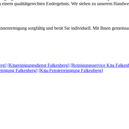
l zu einem qualitätgerechten Endergebnis. Wir stehen zu unserem Handw
nnenreinigung sorgfältig und berät Sie individuell. Mit Ihnen gemein
erg]
[Kitareinigungsdienst Falkenberg]
[Reinigungsservice Kita Falken
einigung Falkenberg]
[Kita-Fensterreinigung Falkenberg]