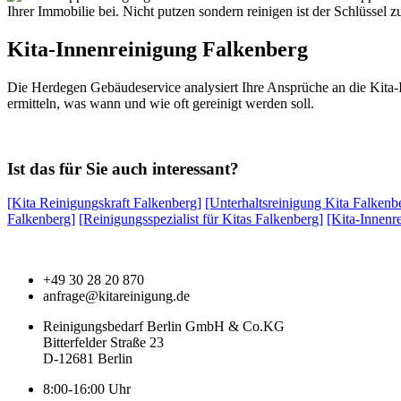
Ihrer Immobilie bei. Nicht putzen sondern reinigen ist der Schlüsse
Kita-Innenreinigung Falkenberg
Die Herdegen Gebäudeservice analysiert Ihre Ansprüche an die Kita-I
ermitteln, was wann und wie oft gereinigt werden soll.
Ist das für Sie auch interessant?
[Kita Reinigungskraft Falkenberg]
[Unterhaltsreinigung Kita Falkenb
Falkenberg]
[Reinigungsspezialist für Kitas Falkenberg]
[Kita-Innenr
+49 30 28 20 870
anfrage@kitareinigung.de
Reinigungsbedarf Berlin GmbH & Co.KG
Bitterfelder Straße 23
D-12681 Berlin
8:00-16:00 Uhr