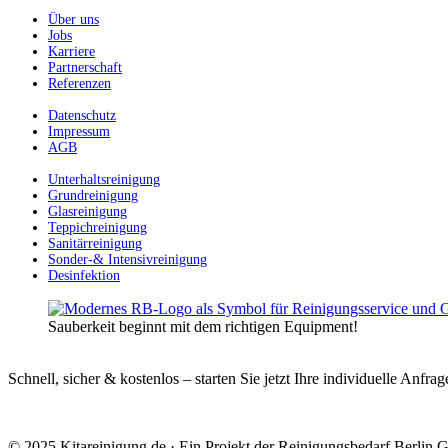
Über uns
Jobs
Karriere
Partnerschaft
Referenzen
Datenschutz
Impressum
AGB
Unterhaltsreinigung
Grundreinigung
Glasreinigung
Teppichreinigung
Sanitärreinigung
Sonder-& Intensivreinigung
Desinfektion
Sauberkeit beginnt mit dem richtigen Equipment!
Schnell, sicher & kostenlos – starten Sie jetzt Ihre individuelle Anfrag
© 2025 Kitareinigung.de · Ein Projekt der Reinigungsbedarf Berlin G