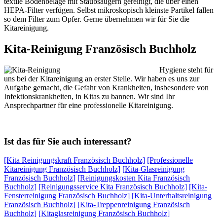
textile Bodenbeläge mit Staubsaugern gereinigt, die über einen
HEPA-Filter verfügen. Selbst mikroskopisch kleinste Partikel fallen
so dem Filter zum Opfer. Gerne übernehmen wir für Sie die
Kitareinigung.
Kita-Reinigung Französisch Buchholz
Hygiene steht für
uns bei der Kitareinigung an erster Stelle. Wir haben es uns zur
Aufgabe gemacht, die Gefahr von Krankheiten, insbesondere von
Infektionskrankheiten, in Kitas zu bannen. Wir sind Ihr
Ansprechpartner für eine professionelle Kitareinigung.
Ist das für Sie auch interessant?
[Kita Reinigungskraft Französisch Buchholz]
[Professionelle
Kitareinigung Französisch Buchholz]
[Kita-Glasreinigung
Französisch Buchholz]
[Reinigungskosten Kita Französisch
Buchholz]
[Reinigungsservice Kita Französisch Buchholz]
[Kita-
Fensterreinigung Französisch Buchholz]
[Kita-Unterhaltsreinigung
Französisch Buchholz]
[Kita-Treppenreinigung Französisch
Buchholz]
[Kitaglasreinigung Französisch Buchholz]