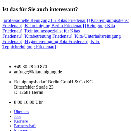
Ist das für Sie auch interessant?
[professionelle Reinigung für Kitas Friedenau]
[Kitareinigungsdienst
Friedenau]
[Kitareinigung Berlin Friedenau]
[Reinigung Kita
Friedenau]
[Reinigungsspezialist für Kitas
Friedenau]
[Kitabetreuung Friedenau]
[Kita-Unterhaltsreinigung
Friedenau]
[Hygienereinigung Kita Friedenau]
[Kita-
Teppichreinigung Friedenau]
+49 30 28 20 870
anfrage@kitareinigung.de
Reinigungsbedarf Berlin GmbH & Co.KG
Bitterfelder Straße 23
D-12681 Berlin
8:00-16:00 Uhr
Über uns
Jobs
Karriere
Partnerschaft
Referenzen