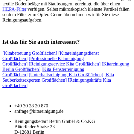
textile Bodenbeläge mit Staubsaugern gereinigt, die über einen
HEPA-Filter
verfügen. Selbst mikroskopisch kleinste Partikel fallen
so dem Filter zum Opfer. Gerne übernehmen wir für Sie diese
Reinigungsaufgaben.
Ist das für Sie auch interessant?
[Kitabetreuung Großflächen]
[Kitareinigungsdienst
Großflächen]
[Professionelle Kitareinigung
Großflächen]
[Reinigungsservice Kita Großflächen]
[Kitareinigung
Berlin Großflächen]
[Kita-Fensterreinigung
Großflächen]
[Unterhaltsreinigung Kita Großflächen]
[Kita
Sauberkeitsexperten Großflächen]
[Reinigungskräfte Kita
Großflächen]
+49 30 28 20 870
anfrage@kitareinigung.de
Reinigungsbedarf Berlin GmbH & Co.KG
Bitterfelder Straße 23
D-12681 Berlin