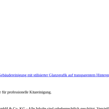
e für professionelle Kitareinigung.
mbH & Co. KG · Alle Inhalte sind urheberrechtlich geschützt. Verviel