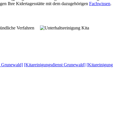
igen Ihre Kidertagesstätte mit dem dazugehörigen
Fachwissen
.
ündliche Verfahren
a Grunewald]
[Kitareinigungsdienst Grunewald]
[Kitareinigung