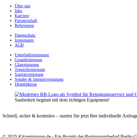
Über uns
Jobs
Karriere
Partnerschaft
Referenzen
Datenschutz
Impressum
AGB
Unterhaltsreinigung
Grundreinigung
Glasreinigung
Teppichreinigung
Sanitärreinigung
Sonder-& Intensivreinigung
Desinfektion
Sauberkeit beginnt mit dem richtigen Equipment!
Schnell, sicher & kostenlos – starten Sie jetzt Ihre individuelle Anfrag
© 2025 Kitareinigung.de · Ein Projekt der Reinigungsbedarf Berlin G