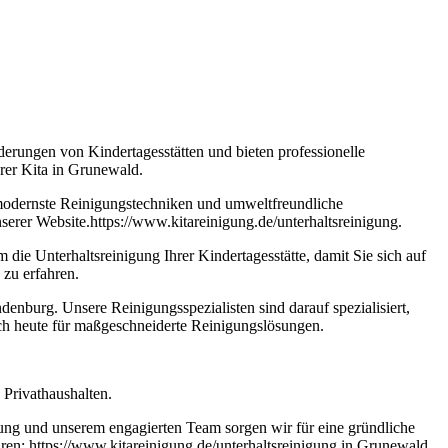
erungen von Kindertagesstätten und bieten professionelle
hrer Kita in Grunewald.
t modernste Reinigungstechniken und umweltfreundliche
serer Website.https://www.kitareinigung.de/unterhaltsreinigung.
e Unterhaltsreinigung Ihrer Kindertagesstätte, damit Sie sich auf
 zu erfahren.
ndenburg. Unsere Reinigungsspezialisten sind darauf spezialisiert,
ch heute für maßgeschneiderte Reinigungslösungen.
Privathaushalten.
ung und unserem engagierten Team sorgen wir für eine gründliche
ren: https://www.kitareinigung.de/unterhaltsreinigung in Grunewald.