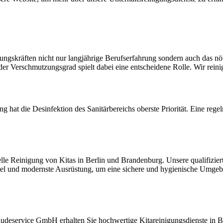
gungskräften nicht nur langjährige Berufserfahrung sondern auch das n
er Verschmutzungsgrad spielt dabei eine entscheidene Rolle. Wir rein
ng hat die Desinfektion des Sanitärbereichs oberste Priorität. Eine reg
nelle Reinigung von Kitas in Berlin und Brandenburg. Unsere qualifizier
l und modernste Ausrüstung, um eine sichere und hygienische Umgebung
deservice GmbH erhalten Sie hochwertige Kitareinigungsdienste in B