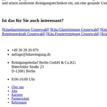
und setzen modernste Reinigungstechniken ein, um eine gesunde Umgeb
Ist das für Sie auch interessant?
[Kitaglasreinigung Grunewald]
[Kita-Glasreinigung Grunewald]
[Kit
Reinigungskraft Grunewald]
[Kita-Fensterreinigung Grunewald]
[Ki
+49 30 28 20 870
anfrage@kitareinigung.de
Reinigungsbedarf Berlin GmbH & Co.KG
Bitterfelder Straße 23
D-12681 Berlin
8:00-16:00 Uhr
Über uns
Jobs
Karriere
Partnerschaft
Referenzen