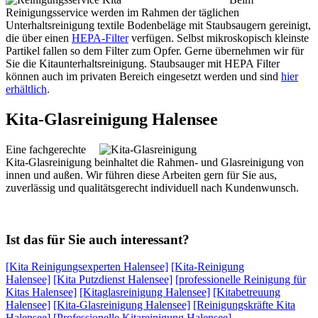
Reinigungsservice werden im Rahmen der täglichen
Unterhaltsreinigung textile Bodenbeläge mit Staubsaugern gereinigt,
die über einen
HEPA-Filter
verfügen. Selbst mikroskopisch kleinste
Partikel fallen so dem Filter zum Opfer. Gerne übernehmen wir für
Sie die Kitaunterhaltsreinigung. Staubsauger mit HEPA Filter
können auch im privaten Bereich eingesetzt werden und sind
hier
erhältlich
.
Kita-Glasreinigung Halensee
Eine fachgerechte
Kita-Glasreinigung beinhaltet die Rahmen- und Glasreinigung von
innen und außen. Wir führen diese Arbeiten gern für Sie aus,
zuverlässig und qualitätsgerecht individuell nach Kundenwunsch.
Ist das für Sie auch interessant?
[Kita Reinigungsexperten Halensee]
[Kita-Reinigung
Halensee]
[Kita Putzdienst Halensee]
[professionelle Reinigung für
Kitas Halensee]
[Kitaglasreinigung Halensee]
[Kitabetreuung
Halensee]
[Kita-Glasreinigung Halensee]
[Reinigungskräfte Kita
Halensee]
[Professionelle Kitareinigung Halensee]