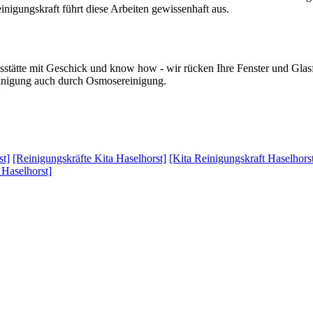
nigungskraft führt diese Arbeiten gewissenhaft aus.
esstätte mit Geschick und know how - wir rücken Ihre Fenster und Glas
reinigung auch durch Osmosereinigung.
st]
[Reinigungskräfte Kita Haselhorst]
[Kita Reinigungskraft Haselhors
 Haselhorst]