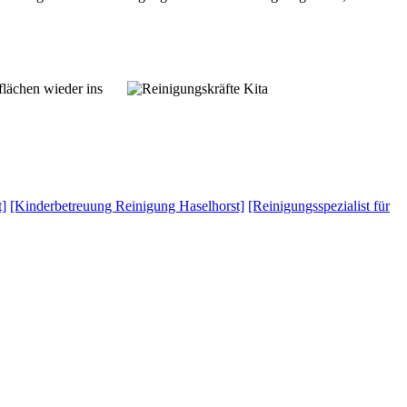
flächen wieder ins
t]
[Kinderbetreuung Reinigung Haselhorst]
[Reinigungsspezialist für