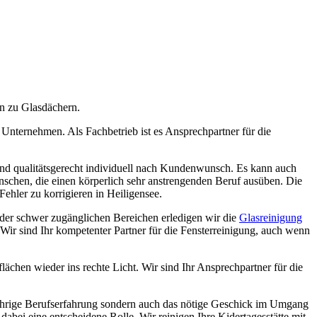
in zu Glasdächern.
Unternehmen. Als Fachbetrieb ist es Ansprechpartner für die
g und qualitätsgerecht individuell nach Kundenwunsch. Es kann auch
schen, die einen körperlich sehr anstrengenden Beruf ausüben. Die
ehler zu korrigieren in Heiligensee.
oder schwer zugänglichen Bereichen erledigen wir die
Glasreinigung
 Wir sind Ihr kompetenter Partner für die Fensterreinigung, auch wenn
ächen wieder ins rechte Licht. Wir sind Ihr Ansprechpartner für die
gjährige Berufserfahrung sondern auch das nötige Geschick im Umgang
abei eine entscheidene Rolle. Wir reinigen Ihre Kidertagesstätte mit