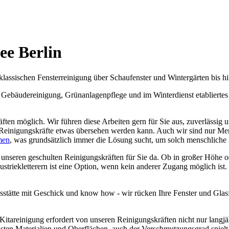
ee Berlin
klassischen Fensterreinigung über Schaufenster und Wintergärten bis h
Gebäudereinigung, Grünanlagenpflege und im Winterdienst etabliertes 
äften möglich. Wir führen diese Arbeiten gern für Sie aus, zuverlässi
Reinigungskräfte etwas übersehen werden kann. Auch wir sind nur Men
men
, was grundsätzlich immer die Lösung sucht, um solch menschliche F
 unseren geschulten Reinigungskräften für Sie da. Ob in großer Höhe 
triekletterern ist eine Option, wenn kein anderer Zugang möglich ist.
sstätte mit Geschick und know how - wir rücken Ihre Fenster und Glasfl
 Kitareinigung erfordert von unseren Reinigungskräften nicht nur lan
sten Materialien und Oberflächen, auch der Verschmutzungsgrad spielt d