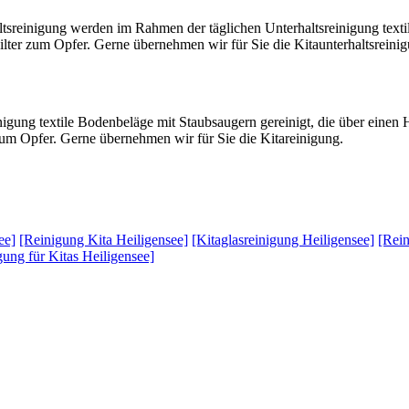
ltsreinigung werden im Rahmen der täglichen Unterhaltsreinigung text
 Filter zum Opfer. Gerne übernehmen wir für Sie die Kitaunterhaltsreini
igung textile Bodenbeläge mit Staubsaugern gereinigt, die über einen
 zum Opfer. Gerne übernehmen wir für Sie die Kitareinigung.
ee]
[Reinigung Kita Heiligensee]
[Kitaglasreinigung Heiligensee]
[Rein
gung für Kitas Heiligensee]