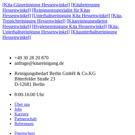
[Kita-Glasreinigung Hessenwinkel]
[Kitabetreuung
Hessenwinkel]
[Reinigungsspezialist für Kitas
Hessenwinkel]
[Unterhaltsreinigung Kita Hessenwinkel]
[Kita-
Teppichreinigung Hessenwinkel]
[Kitareinigungsdienst
Hessenwinkel]
[Hygienereinigung Kita Hessenwinkel]
[Kita-
Unterhaltsreinigung Hessenwinkel]
[Kitaunterhaltsreinigung
Hessenwinkel]
+49 30 28 20 870
anfrage@kitareinigung.de
Reinigungsbedarf Berlin GmbH & Co.KG
Bitterfelder Straße 23
D-12681 Berlin
8:00-16:00 Uhr
Über uns
Jobs
Karriere
Partnerschaft
Referenzen
Datenschutz