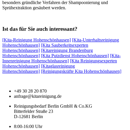
besonders gründliche Verfahren der Shampoonierung und
Sprühextraktion gesäubert werden.
Ist das für Sie auch interessant?
[Kita-Reinigung Hohenschönhausen]
[Kita-Unterhaltsreinigung
Hohenschönhausen]
[Kita Sauberkeitsexperten
Hohenschönhausen]
[Kitareinigung Brandenburg
Hohenschönhausen]
[Kita Putzdienst Hohenschönhausen]
[Kita-
Innenreinigung Hohenschönhausen]
[Kita Reinigungsexperten
Hohenschönhausen]
[Kitaglasreinigung
Hohenschönhausen]
[Reinigungskräfte Kita Hohenschönhausen]
+49 30 28 20 870
anfrage@kitareinigung.de
Reinigungsbedarf Berlin GmbH & Co.KG
Bitterfelder Straße 23
D-12681 Berlin
8:00-16:00 Uhr