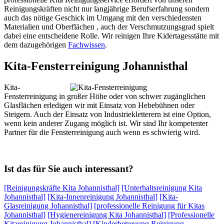
Reinigungskräften nicht nur langjährige Berufserfahrung sondern
auch das nötige Geschick im Umgang mit den verschiedensten
Materialien und Oberflächen , auch der Verschmutzungsgrad spielt
dabei eine entscheidene Rolle. Wir reinigen Ihre Kidertagesstätte mit
dem dazugehörigen
Fachwissen
.
Kita-Fensterreinigung Johannisthal
Kita-
Fensterreinigung in großer Höhe oder von schwer zugänglichen
Glasflächen erledigen wir mit Einsatz von Hebebühnen oder
Steigern. Auch der Einsatz von Industriekletterern ist eine Option,
wenn kein anderer Zugang möglich ist. Wir sind Ihr kompetenter
Partner für die Fensterreinigung auch wenn es schwierig wird.
Ist das für Sie auch interessant?
[Reinigungskräfte Kita Johannisthal]
[Unterhaltsreinigung Kita
Johannisthal]
[Kita-Innenreinigung Johannisthal]
[Kita-
Glasreinigung Johannisthal]
[professionelle Reinigung für Kitas
Johannisthal]
[Hygienereinigung Kita Johannisthal]
[Professionelle
Kitareinigung Johannisthal]
[Kinderbetreuung Reinigung