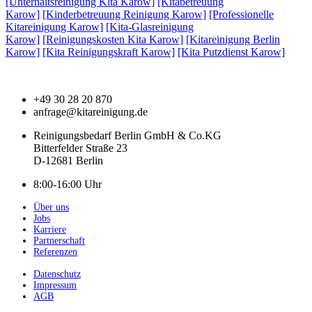
[Unterhaltsreinigung Kita Karow]
[Kitabetreuung
Karow]
[Kinderbetreuung Reinigung Karow]
[Professionelle
Kitareinigung Karow]
[Kita-Glasreinigung
Karow]
[Reinigungskosten Kita Karow]
[Kitareinigung Berlin
Karow]
[Kita Reinigungskraft Karow]
[Kita Putzdienst Karow]
+49 30 28 20 870
anfrage@kitareinigung.de
Reinigungsbedarf Berlin GmbH & Co.KG
Bitterfelder Straße 23
D-12681 Berlin
8:00-16:00 Uhr
Über uns
Jobs
Karriere
Partnerschaft
Referenzen
Datenschutz
Impressum
AGB