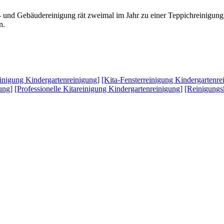
und Gebäudereinigung rät zweimal im Jahr zu einer Teppichreinigung, 
n.
inigung Kindergartenreinigung]
[Kita-Fensterreinigung Kindergartenre
ung]
[Professionelle Kitareinigung Kindergartenreinigung]
[Reinigungs