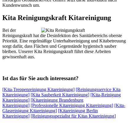
Kundenwunsch um.
Kita Reinigungskraft Kitareinigung
Bei der
Reinigungskraft hat die Desinfektion des Sanitärbereichs oberste
Priorität. Eine regelmäßige Unterhaltsreinigung und Kitabetreuung
sorgt dafür, dass Flächen und Gegenstände hygienisch sauber
bleiben. Unserer Kita Reinigungskraft führt diese Arbeiten
gewissenhaft aus.
Ist das für Sie auch interessant?
[Kita-Treppenreinigung Kitareinigung]
[Reinigungsservice Kita
Kitareinigung]
[Kita Sauberkeit Kitareinigung]
[Kita-Reinigung
Kitareinigung]
[Kitareinigung Brandenburg
Kitareinigung]
[Professionelle Kitareinigung Kitareinigung]
[Kita-
Glasreinigung Kitareinigung]
[Kitareinigung Berlin
Kitareinigung]
[Reinigungsspezialist für Kitas Kitareinigung]