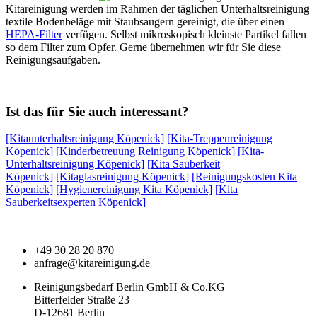
Kitareinigung werden im Rahmen der täglichen Unterhaltsreinigung
textile Bodenbeläge mit Staubsaugern gereinigt, die über einen
HEPA-Filter
verfügen. Selbst mikroskopisch kleinste Partikel fallen
so dem Filter zum Opfer. Gerne übernehmen wir für Sie diese
Reinigungsaufgaben.
Ist das für Sie auch interessant?
[Kitaunterhaltsreinigung Köpenick]
[Kita-Treppenreinigung
Köpenick]
[Kinderbetreuung Reinigung Köpenick]
[Kita-
Unterhaltsreinigung Köpenick]
[Kita Sauberkeit
Köpenick]
[Kitaglasreinigung Köpenick]
[Reinigungskosten Kita
Köpenick]
[Hygienereinigung Kita Köpenick]
[Kita
Sauberkeitsexperten Köpenick]
+49 30 28 20 870
anfrage@kitareinigung.de
Reinigungsbedarf Berlin GmbH & Co.KG
Bitterfelder Straße 23
D-12681 Berlin