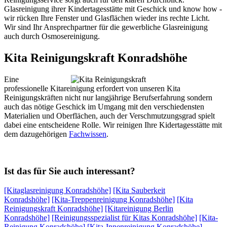
Glasreinigung ihrer Kindertagesstätte mit Geschick und know how -
wir rücken Ihre Fenster und Glasflächen wieder ins rechte Licht.
Wir sind Ihr Ansprechpartner für die gewerbliche Glasreinigung
auch durch Osmosereinigung.
Kita Reinigungskraft Konradshöhe
Eine
professionelle Kitareinigung erfordert von unseren Kita
Reinigungskräften nicht nur langjährige Berufserfahrung sondern
auch das nötige Geschick im Umgang mit den verschiedensten
Materialien und Oberflächen, auch der Verschmutzungsgrad spielt
dabei eine entscheidene Rolle. Wir reinigen Ihre Kidertagesstätte mit
dem dazugehörigen
Fachwissen
.
Ist das für Sie auch interessant?
[Kitaglasreinigung Konradshöhe]
[Kita Sauberkeit
Konradshöhe]
[Kita-Treppenreinigung Konradshöhe]
[Kita
Reinigungskraft Konradshöhe]
[Kitareinigung Berlin
Konradshöhe]
[Reinigungsspezialist für Kitas Konradshöhe]
[Kita-
Reinigung Konradshöhe]
[Kita-Innenreinigung Konradshöhe]