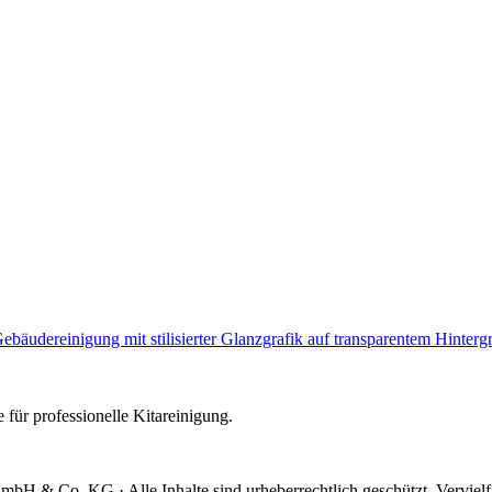
e für professionelle Kitareinigung.
mbH & Co. KG · Alle Inhalte sind urheberrechtlich geschützt. Verviel