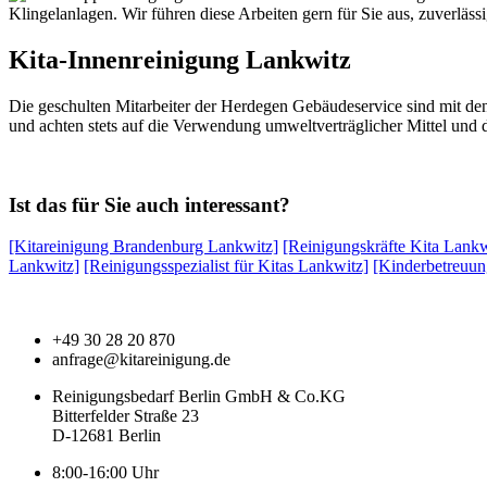
Klingelanlagen. Wir führen diese Arbeiten gern für Sie aus, zuverläs
Kita-Innenreinigung Lankwitz
Die geschulten Mitarbeiter der Herdegen Gebäudeservice sind mit de
und achten stets auf die Verwendung umweltverträglicher Mittel und 
Ist das für Sie auch interessant?
[Kitareinigung Brandenburg Lankwitz]
[Reinigungskräfte Kita Lankw
Lankwitz]
[Reinigungsspezialist für Kitas Lankwitz]
[Kinderbetreuun
+49 30 28 20 870
anfrage@kitareinigung.de
Reinigungsbedarf Berlin GmbH & Co.KG
Bitterfelder Straße 23
D-12681 Berlin
8:00-16:00 Uhr