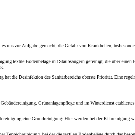
ben es uns zur Aufgabe gemacht, die Gefahr von Krankheiten, insbesonder
gung textile Bodenbeläge mit Staubsaugern gereinigt, die über einen HE
g.
ng hat die Desinfektion des Sanitärbereichs oberste Priorität. Eine rege
Gebäudereinigung, Grünanlagenpflege und im Winterdienst etabliertes 
reinigung eine Grundreinigung: Hier werden bei der Kitareinigung we
er Teppichreinigung, bei der die textilen Bodenbeläge durch das bes