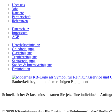
Über uns
Jobs
Karriere
Partnerschaft
Referenzen
Datenschutz
Impressum
AGB
Unterhaltsreinigung
Grundreinigung
Glasreinigung
Teppichreinigung
Sanitärreinigung
Sonder-& Intensivreinigung
Desinfektion
Sauberkeit beginnt mit dem richtigen Equipment!
Schnell, sicher & kostenlos – starten Sie jetzt Ihre individuelle Anfrag
© 2025 Kitareinigung.de · Ein Projekt der Reinigungsbedarf Berlin G