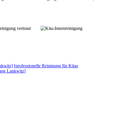
inigung vertraut
nkwitz]
[professionelle Reinigung für Kitas
ung Lankwitz]