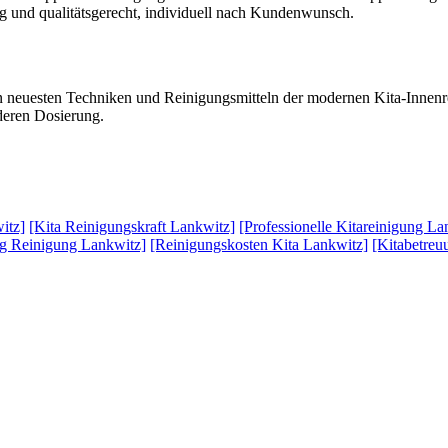
sig und qualitätsgerecht, individuell nach Kundenwunsch.
n neuesten Techniken und Reinigungsmitteln der modernen Kita-Innenre
deren Dosierung.
itz]
[Kita Reinigungskraft Lankwitz]
[Professionelle Kitareinigung La
g Reinigung Lankwitz]
[Reinigungskosten Kita Lankwitz]
[Kitabetreu