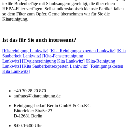
textile Bodenbeläge mit Staubsaugern gereinigt, die über einen
HEPA-Filter verfügen. Selbst mikroskopisch kleinste Partikel fallen
so dem Filter zum Opfer. Gerne übernehmen wir für Sie die
Kitareinigung.
Ist das für Sie auch interessant?
[Kitareinigung Lankwitz]
[Kita Reinigungsexperten Lankwitz]
[Kita
Sauberkeit Lankwitz]
[Kita-Fensterreinigung
Lankwitz]
[Hygienereinigung Kita Lankwitz]
[Kita-Reinigung
Lankwitz]
[Kita Sauberkeitsexperten Lankwitz]
[Reinigungskosten
Kita Lankwitz]
+49 30 28 20 870
anfrage@kitareinigung.de
Reinigungsbedarf Berlin GmbH & Co.KG
Bitterfelder Straße 23
D-12681 Berlin
8:00-16:00 Uhr