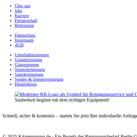
Über uns
Jobs
Karriere
Partnerschaft
Referenzen
Datenschutz
Impressum
AGB
Unterhaltsreinigung
Grundreinigung
Glasreinigung
Teppichreinigung
Sanitärreinigung
Sonder-& Intensivreinigung
Desinfektion
Sauberkeit beginnt mit dem richtigen Equipment!
Schnell, sicher & kostenlos – starten Sie jetzt Ihre individuelle Anfrag
© 2025 Kitareinigung.de · Ein Projekt der Reinigungsbedarf Berlin G