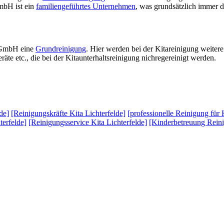
mbH ist ein
familiengeführtes Unternehmen
, was grundsätzlich immer d
e GmbH eine
Grundreinigung
. Hier werden bei der Kitareinigung weiter
te etc., die bei der Kitaunterhaltsreinigung nichregereinigt werden.
de]
[Reinigungskräfte Kita Lichterfelde]
[professionelle Reinigung für 
terfelde]
[Reinigungsservice Kita Lichterfelde]
[Kinderbetreuung Reini