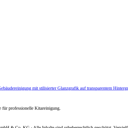
e für professionelle Kitareinigung.
mbH & Co. KG · Alle Inhalte sind urheberrechtlich geschützt. Verviel