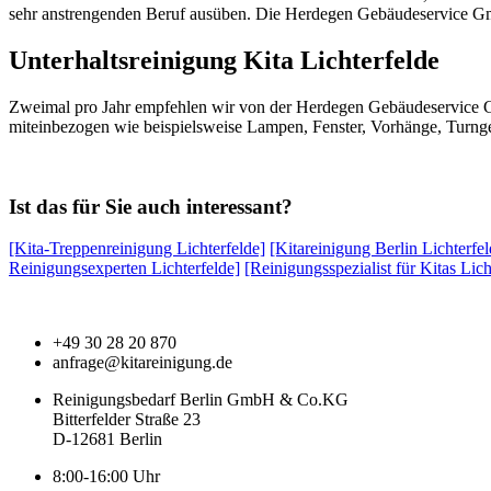
sehr anstrengenden Beruf ausüben. Die Herdegen Gebäudeservice G
Unterhaltsreinigung Kita Lichterfelde
Zweimal pro Jahr empfehlen wir von der Herdegen Gebäudeservic
miteinbezogen wie beispielsweise Lampen, Fenster, Vorhänge, Turngerä
Ist das für Sie auch interessant?
[Kita-Treppenreinigung Lichterfelde]
[Kitareinigung Berlin Lichterfel
Reinigungsexperten Lichterfelde]
[Reinigungsspezialist für Kitas Lich
+49 30 28 20 870
anfrage@kitareinigung.de
Reinigungsbedarf Berlin GmbH & Co.KG
Bitterfelder Straße 23
D-12681 Berlin
8:00-16:00 Uhr