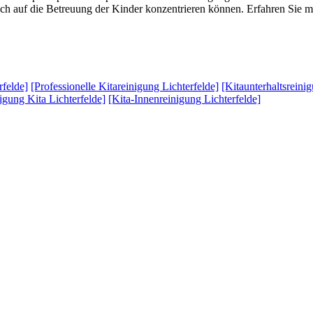
sich auf die Betreuung der Kinder konzentrieren können. Erfahren Sie m
rfelde]
[Professionelle Kitareinigung Lichterfelde]
[Kitaunterhaltsreini
igung Kita Lichterfelde]
[Kita-Innenreinigung Lichterfelde]