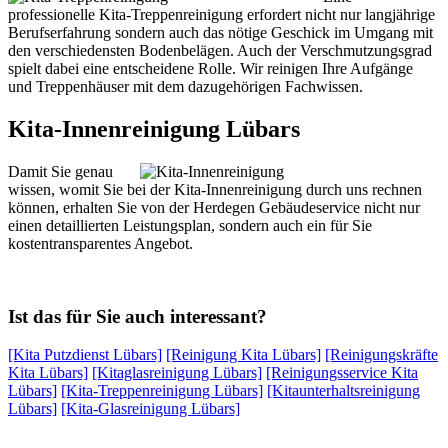
professionelle Kita-Treppenreinigung erfordert nicht nur langjährige
Berufserfahrung sondern auch das nötige Geschick im Umgang mit
den verschiedensten Bodenbelägen. Auch der Verschmutzungsgrad
spielt dabei eine entscheidene Rolle. Wir reinigen Ihre Aufgänge
und Treppenhäuser mit dem dazugehörigen Fachwissen.
Kita-Innenreinigung Lübars
Damit Sie genau
wissen, womit Sie bei der Kita-Innenreinigung durch uns rechnen
können, erhalten Sie von der Herdegen Gebäudeservice nicht nur
einen detaillierten Leistungsplan, sondern auch ein für Sie
kostentransparentes Angebot.
Ist das für Sie auch interessant?
[Kita Putzdienst Lübars]
[Reinigung Kita Lübars]
[Reinigungskräfte
Kita Lübars]
[Kitaglasreinigung Lübars]
[Reinigungsservice Kita
Lübars]
[Kita-Treppenreinigung Lübars]
[Kitaunterhaltsreinigung
Lübars]
[Kita-Glasreinigung Lübars]