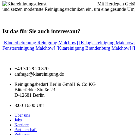
Mit Herdegen Gebäu
und setzen modernste Reinigungstechniken ein, um eine gesunde Umgeb
Ist das für Sie auch interessant?
[Kinderbetreuung Reinigung Malchow]
[Kitaglasreinigung Malchow
Fensterreinigung Malchow]
[Kitareinigung Brandenburg Malchow]
[
+49 30 28 20 870
anfrage@kitareinigung.de
Reinigungsbedarf Berlin GmbH & Co.KG
Bitterfelder Straße 23
D-12681 Berlin
8:00-16:00 Uhr
Über uns
Jobs
Karriere
Partnerschaft
Referenzen