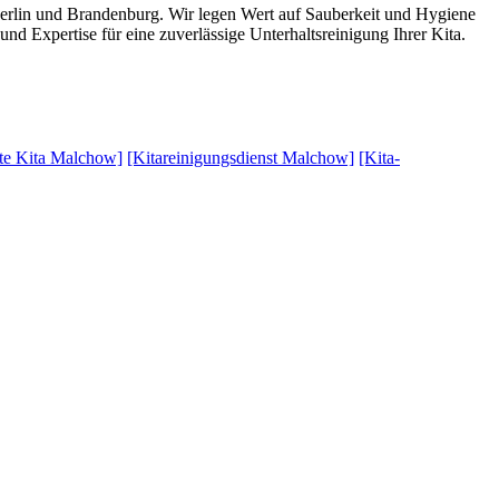
erlin und Brandenburg. Wir legen Wert auf Sauberkeit und Hygiene
d Expertise für eine zuverlässige Unterhaltsreinigung Ihrer Kita.
fte Kita Malchow]
[Kitareinigungsdienst Malchow]
[Kita-