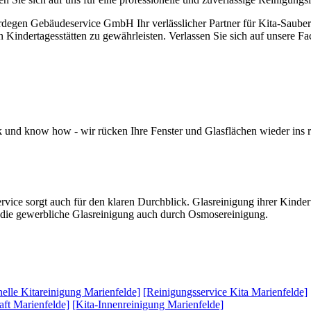
degen Gebäudeservice GmbH Ihr verlässlicher Partner für Kita-Sauberk
Kindertagesstätten zu gewährleisten. Verlassen Sie sich auf unsere Fa
k und know how - wir rücken Ihre Fenster und Glasflächen wieder ins r
vice sorgt auch für den klaren Durchblick. Glasreinigung ihrer Kinde
ür die gewerbliche Glasreinigung auch durch Osmosereinigung.
nelle Kitareinigung Marienfelde]
[Reinigungsservice Kita Marienfelde]
aft Marienfelde]
[Kita-Innenreinigung Marienfelde]