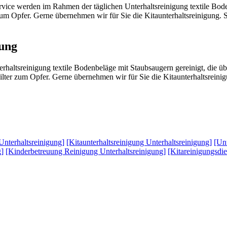
vice werden im Rahmen der täglichen Unterhaltsreinigung textile Bode
r zum Opfer. Gerne übernehmen wir für Sie die Kitaunterhaltsreinigung
gung
rhaltsreinigung textile Bodenbeläge mit Staubsaugern gereinigt, die ü
 Filter zum Opfer. Gerne übernehmen wir für Sie die Kitaunterhaltsrein
Unterhaltsreinigung]
[Kitaunterhaltsreinigung Unterhaltsreinigung]
[Unt
g]
[Kinderbetreuung Reinigung Unterhaltsreinigung]
[Kitareinigungsdie