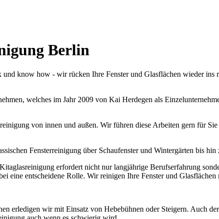
nigung Berlin
k und know how - wir rücken Ihre Fenster und Glasflächen wieder ins re
ehmen, welches im Jahr 2009 von Kai Herdegen als Einzelunternehmen
einigung von innen und außen. Wir führen diese Arbeiten gern für Sie a
lassischen Fensterreinigung über Schaufenster und Wintergärten bis hin
 Kitaglasreinigung erfordert nicht nur langjährige Berufserfahrung so
bei eine entscheidene Rolle. Wir reinigen Ihre Fenster und Glasfläche
en erledigen wir mit Einsatz von Hebebühnen oder Steigern. Auch der E
reinigung auch wenn es schwierig wird.