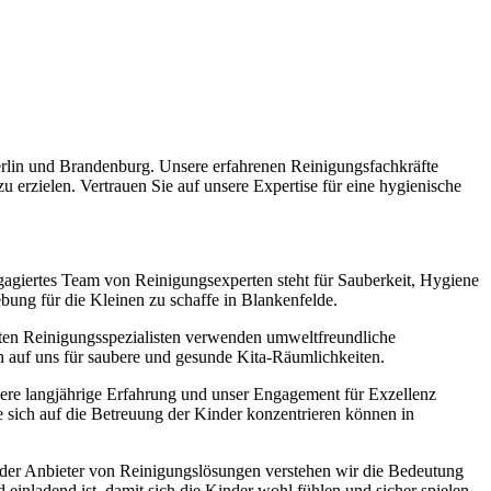
erlin und Brandenburg. Unsere erfahrenen Reinigungsfachkräfte
 erzielen. Vertrauen Sie auf unsere Expertise für eine hygienische
agiertes Team von Reinigungsexperten steht für Sauberkeit, Hygiene
bung für die Kleinen zu schaffe in Blankenfelde.
ierten Reinigungsspezialisten verwenden umweltfreundliche
h auf uns für saubere und gesunde Kita-Räumlichkeiten.
sere langjährige Erfahrung und unser Engagement für Exzellenz
 sich auf die Betreuung der Kinder konzentrieren können in
nder Anbieter von Reinigungslösungen verstehen wir die Bedeutung
 einladend ist, damit sich die Kinder wohl fühlen und sicher spielen