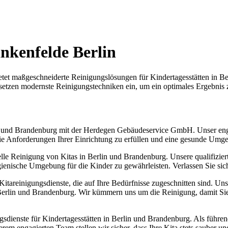
ankenfelde Berlin
etet maßgeschneiderte Reinigungslösungen für Kindertagesstätten in B
etzen modernste Reinigungstechniken ein, um ein optimales Ergebnis zu
lin und Brandenburg mit der Herdegen Gebäudeservice GmbH. Unser eng
 die Anforderungen Ihrer Einrichtung zu erfüllen und eine gesunde Umge
onelle Reinigung von Kitas in Berlin und Brandenburg. Unsere qualifiz
ienische Umgebung für die Kinder zu gewährleisten. Verlassen Sie sic
tareinigungsdienste, die auf Ihre Bedürfnisse zugeschnitten sind. Un
 Berlin und Brandenburg. Wir kümmern uns um die Reinigung, damit Sie
sdienste für Kindertagesstätten in Berlin und Brandenburg. Als führe
m engagierten Team stellen wir sicher, dass Ihre Kita stets sauber und