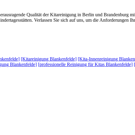
herausragende Qualität der Kitareinigung in Berlin und Brandenburg
indertagesstätten. Verlassen Sie sich auf uns, um die Anforderungen I
nkenfelde]
[Kitareinigung Blankenfelde]
[Kita-Innenreinigung Blanken
igung Blankenfelde]
[professionelle Reinigung für Kitas Blankenfelde]