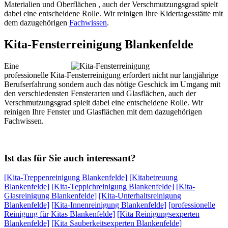
Materialien und Oberflächen , auch der Verschmutzungsgrad spielt
dabei eine entscheidene Rolle. Wir reinigen Ihre Kidertagesstätte mit
dem dazugehörigen
Fachwissen
.
Kita-Fensterreinigung Blankenfelde
Eine
professionelle Kita-Fensterreinigung erfordert nicht nur langjährige
Berufserfahrung sondern auch das nötige Geschick im Umgang mit
den verschiedensten Fensterarten und Glasflächen, auch der
Verschmutzungsgrad spielt dabei eine entscheidene Rolle. Wir
reinigen Ihre Fenster und Glasflächen mit dem dazugehörigen
Fachwissen.
Ist das für Sie auch interessant?
[Kita-Treppenreinigung Blankenfelde]
[Kitabetreuung
Blankenfelde]
[Kita-Teppichreinigung Blankenfelde]
[Kita-
Glasreinigung Blankenfelde]
[Kita-Unterhaltsreinigung
Blankenfelde]
[Kita-Innenreinigung Blankenfelde]
[professionelle
Reinigung für Kitas Blankenfelde]
[Kita Reinigungsexperten
Blankenfelde]
[Kita Sauberkeitsexperten Blankenfelde]