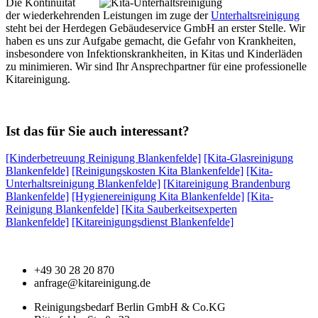
Die Kontinuität
der wiederkehrenden Leistungen im zuge der
Unterhaltsreinigung
steht bei der Herdegen Gebäudeservice GmbH an erster Stelle. Wir
haben es uns zur Aufgabe gemacht, die Gefahr von Krankheiten,
insbesondere von Infektionskrankheiten, in Kitas und Kinderläden
zu minimieren. Wir sind Ihr Ansprechpartner für eine professionelle
Kitareinigung.
Ist das für Sie auch interessant?
[Kinderbetreuung Reinigung Blankenfelde]
[Kita-Glasreinigung
Blankenfelde]
[Reinigungskosten Kita Blankenfelde]
[Kita-
Unterhaltsreinigung Blankenfelde]
[Kitareinigung Brandenburg
Blankenfelde]
[Hygienereinigung Kita Blankenfelde]
[Kita-
Reinigung Blankenfelde]
[Kita Sauberkeitsexperten
Blankenfelde]
[Kitareinigungsdienst Blankenfelde]
+49 30 28 20 870
anfrage@kitareinigung.de
Reinigungsbedarf Berlin GmbH & Co.KG