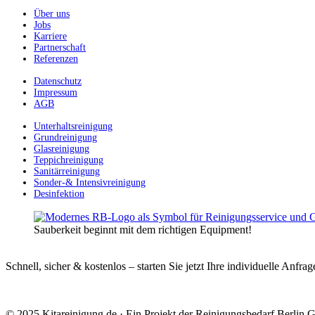
Über uns
Jobs
Karriere
Partnerschaft
Referenzen
Datenschutz
Impressum
AGB
Unterhaltsreinigung
Grundreinigung
Glasreinigung
Teppichreinigung
Sanitärreinigung
Sonder-& Intensivreinigung
Desinfektion
Sauberkeit beginnt mit dem richtigen Equipment!
Schnell, sicher & kostenlos – starten Sie jetzt Ihre individuelle Anfrag
© 2025 Kitareinigung.de · Ein Projekt der Reinigungsbedarf Berlin G