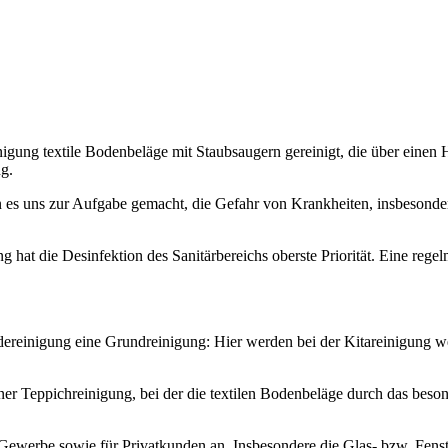
gung textile Bodenbeläge mit Staubsaugern gereinigt, die über einen HE
g.
ben es uns zur Aufgabe gemacht, die Gefahr von Krankheiten, insbesonder
ng hat die Desinfektion des Sanitärbereichs oberste Priorität. Eine rege
reinigung eine Grundreinigung: Hier werden bei der Kitareinigung we
er Teppichreinigung, bei der die textilen Bodenbeläge durch das bes
ewerbe sowie für Privatkunden an. Insbesondere die Glas- bzw. Fenste