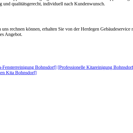
sig und qualitätsgerecht, individuell nach Kundenwunsch.
h uns rechnen können, erhalten Sie von der Herdegen Gebäudeservice n
tes Angebot.
a-Fensterreinigung Bohnsdorf]
[Professionelle Kitareinigung Bohnsdorf
ten Kita Bohnsdorf]