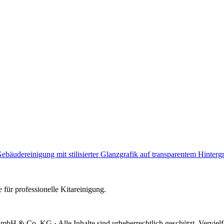
e für professionelle Kitareinigung.
mbH & Co. KG · Alle Inhalte sind urheberrechtlich geschützt. Verviel