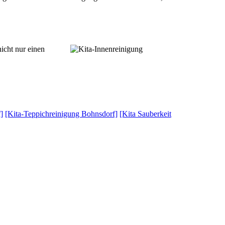
icht nur einen
]
[Kita-Teppichreinigung Bohnsdorf]
[Kita Sauberkeit