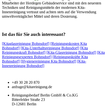
Mitarbeiter der Herdegen Gebäudeservice sind mit den neuesten
Techniken und Reinigungsmitteln der modernen Kita-
Innenreinigung vertraut und achten stets auf die Verwendung
umweltverträglicher Mittel und deren Dosierung.
Ist das für Sie auch interessant?
[Kitaglasreinigung Bohnsdorf]
[Reinigungskosten Kita
Bohnsdorf]
[Kita-Unterhaltsreinigung Bohnsdorf]
[Kita
Reinigungskraft Bohnsdorf]
[Kita-Glasreinigung Bohnsdorf]
[Kita
Reinigungsexperten Bohnsdorf]
[Reinigungskräfte Kita
Bohnsdorf]
[Hygienereinigung Kita Bohnsdorf]
[Kita-
Innenreinigung Bohnsdorf]
+49 30 28 20 870
anfrage@kitareinigung.de
Reinigungsbedarf Berlin GmbH & Co.KG
Bitterfelder Straße 23
D-12681 Berlin