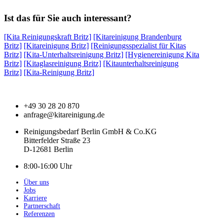
Ist das für Sie auch interessant?
[Kita Reinigungskraft Britz]
[Kitareinigung Brandenburg
Britz]
[Kitareinigung Britz]
[Reinigungsspezialist für Kitas
Britz]
[Kita-Unterhaltsreinigung Britz]
[Hygienereinigung Kita
Britz]
[Kitaglasreinigung Britz]
[Kitaunterhaltsreinigung
Britz]
[Kita-Reinigung Britz]
+49 30 28 20 870
anfrage@kitareinigung.de
Reinigungsbedarf Berlin GmbH & Co.KG
Bitterfelder Straße 23
D-12681 Berlin
8:00-16:00 Uhr
Über uns
Jobs
Karriere
Partnerschaft
Referenzen