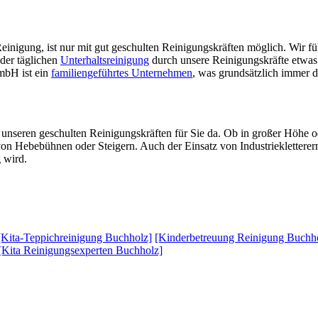
einigung, ist nur mit gut geschulten Reinigungskräften möglich. Wir füh
der täglichen
Unterhaltsreinigung
durch unsere Reinigungskräfte etwas
mbH ist ein
familiengeführtes Unternehmen
, was grundsätzlich immer d
 unseren geschulten Reinigungskräften für Sie da. Ob in großer Höhe 
on Hebebühnen oder Steigern. Auch der Einsatz von Industriekletterern
 wird.
[Kita-Teppichreinigung Buchholz]
[Kinderbetreuung Reinigung Buchh
[Kita Reinigungsexperten Buchholz]