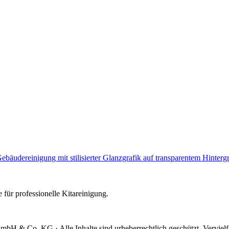
e für professionelle Kitareinigung.
mbH & Co. KG · Alle Inhalte sind urheberrechtlich geschützt. Verviel