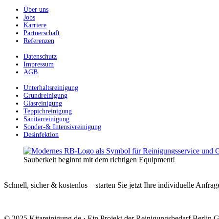
Über uns
Jobs
Karriere
Partnerschaft
Referenzen
Datenschutz
Impressum
AGB
Unterhaltsreinigung
Grundreinigung
Glasreinigung
Teppichreinigung
Sanitärreinigung
Sonder-& Intensivreinigung
Desinfektion
Sauberkeit beginnt mit dem richtigen Equipment!
Schnell, sicher & kostenlos – starten Sie jetzt Ihre individuelle Anfrag
© 2025 Kitareinigung.de · Ein Projekt der Reinigungsbedarf Berlin G