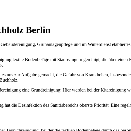
hholz Berlin
Gebäudereinigung, Grünanlagenpflege und im Winterdienst etabliertes 
gung textile Bodenbeläge mit Staubsaugern gereinigt, die über einen HE
g.
ben es uns zur Aufgabe gemacht, die Gefahr von Krankheiten, insbesonder
 Buchholz.
reinigung eine Grundreinigung: Hier werden bei der Kitareinigung we
ng hat die Desinfektion des Sanitärbereichs oberste Priorität. Eine rege
er Teppichreinigung, bei der die textilen Bodenbeläge durch das bes