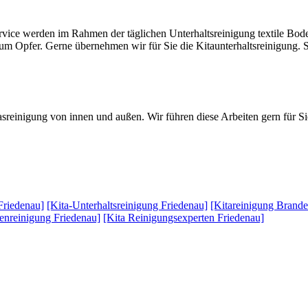
vice werden im Rahmen der täglichen Unterhaltsreinigung textile Bode
r zum Opfer. Gerne übernehmen wir für Sie die Kitaunterhaltsreinigung
sreinigung von innen und außen. Wir führen diese Arbeiten gern für Sie
 Friedenau]
[Kita-Unterhaltsreinigung Friedenau]
[Kitareinigung Brand
nenreinigung Friedenau]
[Kita Reinigungsexperten Friedenau]