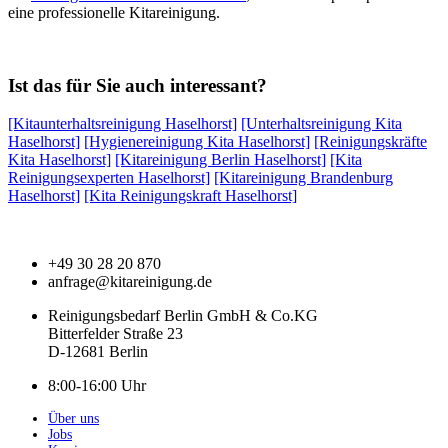
eine professionelle Kitareinigung.
Ist das für Sie auch interessant?
[Kitaunterhaltsreinigung Haselhorst]
[Unterhaltsreinigung Kita
Haselhorst]
[Hygienereinigung Kita Haselhorst]
[Reinigungskräfte
Kita Haselhorst]
[Kitareinigung Berlin Haselhorst]
[Kita
Reinigungsexperten Haselhorst]
[Kitareinigung Brandenburg
Haselhorst]
[Kita Reinigungskraft Haselhorst]
+49 30 28 20 870
anfrage@kitareinigung.de
Reinigungsbedarf Berlin GmbH & Co.KG
Bitterfelder Straße 23
D-12681 Berlin
8:00-16:00 Uhr
Über uns
Jobs