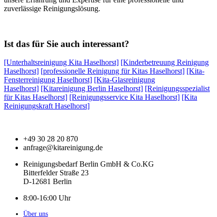
zuverlässige Reinigungslösung.
Ist das für Sie auch interessant?
[Unterhaltsreinigung Kita Haselhorst]
[Kinderbetreuung Reinigung
Haselhorst]
[professionelle Reinigung für Kitas Haselhorst]
[Kita-
Fensterreinigung Haselhorst]
[Kita-Glasreinigung
Haselhorst]
[Kitareinigung Berlin Haselhorst]
[Reinigungsspezialist
für Kitas Haselhorst]
[Reinigungsservice Kita Haselhorst]
[Kita
Reinigungskraft Haselhorst]
+49 30 28 20 870
anfrage@kitareinigung.de
Reinigungsbedarf Berlin GmbH & Co.KG
Bitterfelder Straße 23
D-12681 Berlin
8:00-16:00 Uhr
Über uns