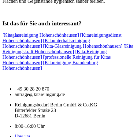
Flächen und Gegenstände hygienisch sauber bleiben.
Ist das für Sie auch interessant?
[Kitaglasreinigung Hohenschönhausen]
[Kitareinigungsdienst
Hohenschönhausen]
[Kitaunterhaltsreinigung
Hohenschönhausen]
[Kita-Glasreinigung Hohenschönhausen]
[Kita
Reinigungskraft Hohenschönhausen]
[Kita-Reinigung
Hohenschönhausen]
[professionelle Reinigung für Kitas
Hohenschönhausen]
[Kitareinigung Brandenburg
Hohenschönhausen]
+49 30 28 20 870
anfrage@kitareinigung.de
Reinigungsbedarf Berlin GmbH & Co.KG
Bitterfelder Straße 23
D-12681 Berlin
8:00-16:00 Uhr
Über uns